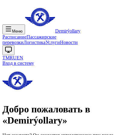
Demirýollary
Меню
Расписание
Пассажирские
перевозки
Логистика
Услуги
Новости
TM
RU
EN
Вход в систему
Добро пожаловать в
«Demirýollary»